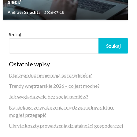
sieci?
Andrzej Szlachta
2026-07-18
Szukaj
Szukaj
Ostatnie wpisy
Dlaczego ludzie nie mają oszczędności?
Trendy wnętrzarskie 2026 – co jest modne?
Jak wygląda życie bez social mediów?
Najciekawsze wydarzenia międzynarodowe, które
mogłeś przegapić
Ukryte koszty prowadzenia działalności gospodarczej