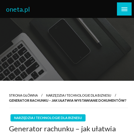
Skip
oneta.pl
to
content
STRONA GŁÓWNA
NARZĘDZIA I TECHNOLOGIE DLA BIZNESU
GENERATOR RACHUNKU – JAK UŁATWIA WYSTAWIANIE DOKUMENTÓW?
NARZĘDZIA I TECHNOLOGIE DLA BIZNESU
Generator rachunku – jak ułatwia