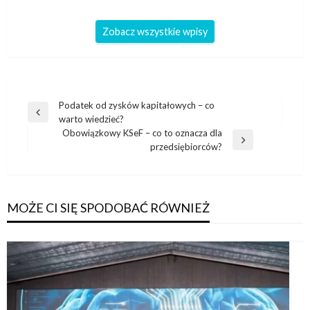
Zobacz wszystkie wpisy
Nawigacja
Podatek od zysków kapitałowych – co
Poprzedni
warto wiedzieć?
wpisu
wpis
Obowiązkowy KSeF – co to oznacza dla
Następny
przedsiębiorców?
wpis
MOŻE CI SIĘ SPODOBAĆ RÓWNIEŻ