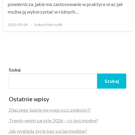
powiernicza, jakie ma zastosowanie w praktyce oraz jak
można ją wykorzystać w różnych…
Opublikowane
2025-05-04
Łukasz Marszalik
w
Szukaj
Szukaj
Ostatnie wpisy
Dlaczego ludzie nie mają oszczędności?
Trendy wnętrzarskie 2026 – co jest modne?
Jak wygląda życie bez social mediów?