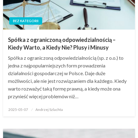
BEZ KATEGORII
Spółka z ograniczoną odpowiedzialnością –
Kiedy Warto, a Kiedy Nie? Plusy i Minusy
Spółka z ograniczoną odpowiedzialnością (sp. z o.o.) to
jedna z najpopularniejszych form prowadzenia
działalności gospodarczej w Polsce. Daje duże
możliwości, ale nie jest rozwiązaniem dla każdego. Kiedy
warto rozważyć taką formę prawną, a kiedy może ona
przynieść więcej problemów niż…
Opublikowane
2025-05-07
Andrzej Szlachta
w