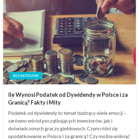
BEZ KATEGORII
Ile Wynosi Podatek od Dywidendy w Polsce i za
Granicą? Fakty i Mity
Podatek od dywidendy to temat budzący wiele emocji –
zarówno wśród początkujących inwestorów, jak i
doświadczonych graczy giełdowych. Czym różni się
opodatkowanie w Polsce i za granicą? Czy można uniknąć