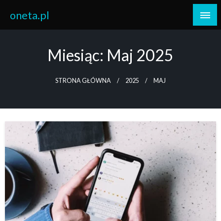
Skip
oneta.pl
to
content
Miesiąc:
Maj 2025
STRONA GŁÓWNA
2025
MAJ