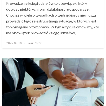
Prowadzenie księgi udziałów to obowiązek, który
dotyczy niektórych form działalności gospodarczej.
Chociaż w wielu przypadkach przedsiębiorcy nie muszą
prowadzić tego rejestru, istnieją sytuacje, w których jest
to wymagane przez prawo. W tym artykule omówimy, kto
ma obowiązek prowadzić księgę udziałów,…
Opublikowane
2025-05-10
Jakub Mróz
w