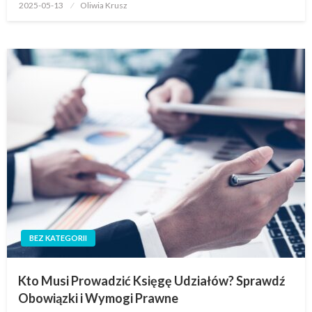
Opublikowane
2025-05-13
Oliwia Krusz
w
BEZ KATEGORII
Kto Musi Prowadzić Księgę Udziałów? Sprawdź
Obowiązki i Wymogi Prawne