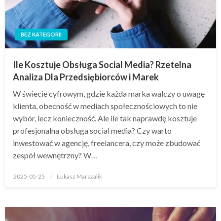
BEZ KATEGORII
Ile Kosztuje Obsługa Social Media? Rzetelna
Analiza Dla Przedsiębiorców i Marek
W świecie cyfrowym, gdzie każda marka walczy o uwagę
klienta, obecność w mediach społecznościowych to nie
wybór, lecz konieczność. Ale ile tak naprawdę kosztuje
profesjonalna obsługa social media? Czy warto
inwestować w agencję, freelancera, czy może zbudować
zespół wewnętrzny? W…
Opublikowane
2025-05-25
Łukasz Marszalik
w