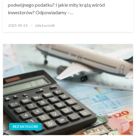
podwójnego podatku? I jakie mity krążą wśród
inwestorów? Odpowiadamy –…
Opublikowane
2025-05-21
Jola Łucznik
w
BEZ KATEGORII