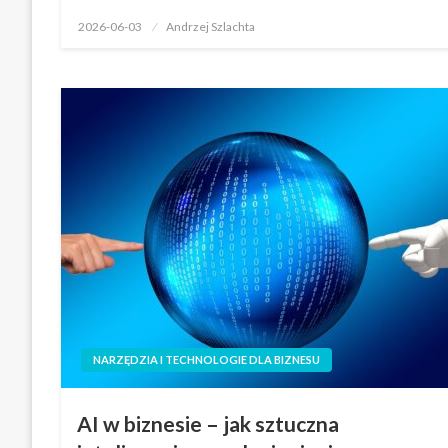
Opublikowane
2026-06-03
Andrzej Szlachta
w
NARZĘDZIA I TECHNOLOGIE DLA BIZNESU
AI w biznesie – jak sztuczna