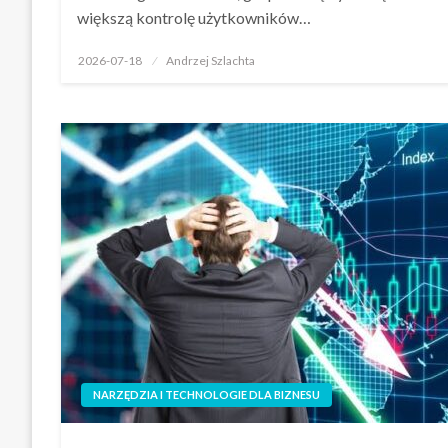
większą kontrolę użytkowników…
Opublikowane
2026-07-18
Andrzej Szlachta
w
NARZĘDZIA I TECHNOLOGIE DLA BIZNESU