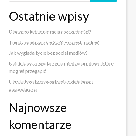
Ostatnie wpisy
Dlaczego ludzie nie mają oszczędności?
Trendy wnętrzarskie 2026 – co jest modne?
Jak wygląda życie bez social mediów?
Najciekawsze wydarzenia międzynarodowe, które
mogłeś przegapić
Ukryte koszty prowadzenia działalności
gospodarczej
Najnowsze
komentarze