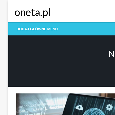
Skip
oneta.pl
to
content
DODAJ GŁÓWNE MENU
N