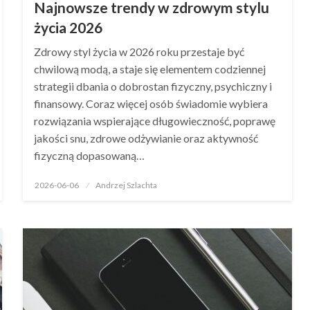
Najnowsze trendy w zdrowym stylu
życia 2026
Zdrowy styl życia w 2026 roku przestaje być
chwilową modą, a staje się elementem codziennej
strategii dbania o dobrostan fizyczny, psychiczny i
finansowy. Coraz więcej osób świadomie wybiera
rozwiązania wspierające długowieczność, poprawę
jakości snu, zdrowe odżywianie oraz aktywność
fizyczną dopasowaną…
Opublikowane
2026-06-06
Andrzej Szlachta
w