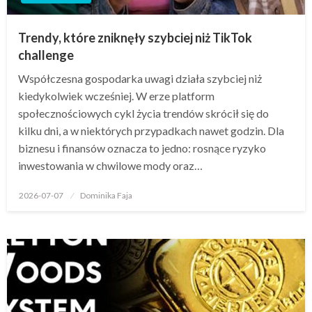
Trendy, które zniknęły szybciej niż TikTok
challenge
Współczesna gospodarka uwagi działa szybciej niż
kiedykolwiek wcześniej. W erze platform
społecznościowych cykl życia trendów skrócił się do
kilku dni, a w niektórych przypadkach nawet godzin. Dla
biznesu i finansów oznacza to jedno: rosnące ryzyko
inwestowania w chwilowe mody oraz…
Opublikowane
2026-07-07
Dominika Faja
w