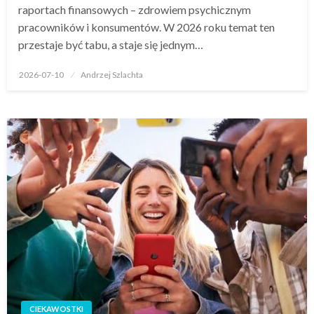
raportach finansowych – zdrowiem psychicznym
pracowników i konsumentów. W 2026 roku temat ten
przestaje być tabu, a staje się jednym…
Opublikowane
2026-07-10
Andrzej Szlachta
w
CIEKAWOSTKI