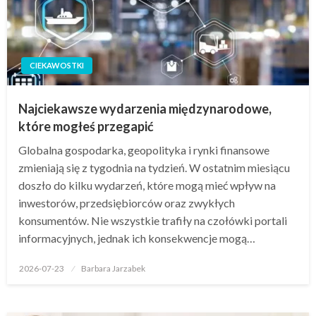
CIEKAWOSTKI
Najciekawsze wydarzenia międzynarodowe,
które mogłeś przegapić
Globalna gospodarka, geopolityka i rynki finansowe
zmieniają się z tygodnia na tydzień. W ostatnim miesiącu
doszło do kilku wydarzeń, które mogą mieć wpływ na
inwestorów, przedsiębiorców oraz zwykłych
konsumentów. Nie wszystkie trafiły na czołówki portali
informacyjnych, jednak ich konsekwencje mogą…
Opublikowane
2026-07-23
Barbara Jarzabek
w