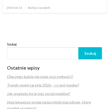
Opublikowane
2026-06-13
Barbara Jarzabek
w
Szukaj
Szukaj
Ostatnie wpisy
Dlaczego ludzie nie mają oszczędności?
Trendy wnętrzarskie 2026 – co jest modne?
Jak wygląda życie bez social mediów?
Najciekawsze wydarzenia międzynarodowe, które
mogłeś przegapić