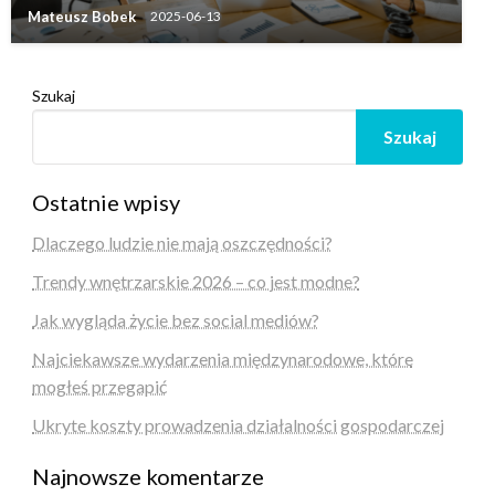
Mateusz Bobek
2025-06-13
Szukaj
Szukaj
Ostatnie wpisy
Dlaczego ludzie nie mają oszczędności?
Trendy wnętrzarskie 2026 – co jest modne?
Jak wygląda życie bez social mediów?
Najciekawsze wydarzenia międzynarodowe, które
mogłeś przegapić
Ukryte koszty prowadzenia działalności gospodarczej
Najnowsze komentarze