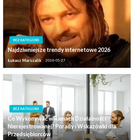
BEZ KATEGORII
Najdziwniejsze trendy internetowe 2026
Łukasz Marszalik
2026-05-27
BEZ KATEGORII
Co Wykonywać w Ramach Działalności
Nierejestrowanej? Porady i Wskazówki dla
Przedsiębiorców