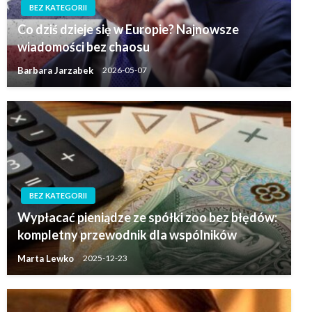
BEZ KATEGORII
Co dziś dzieje się w Europie? Najnowsze
wiadomości bez chaosu
Barbara Jarzabek
2026-05-07
BEZ KATEGORII
Wypłacać pieniądze ze spółki zoo bez błędów:
kompletny przewodnik dla wspólników
Marta Lewko
2025-12-23