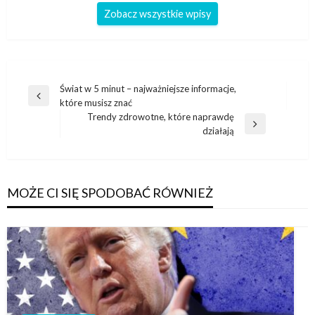
Zobacz wszystkie wpisy
Nawigacja
Świat w 5 minut – najważniejsze informacje,
Poprzedni
które musisz znać
wpisu
wpis
Trendy zdrowotne, które naprawdę
Następny
działają
wpis
MOŻE CI SIĘ SPODOBAĆ RÓWNIEŻ