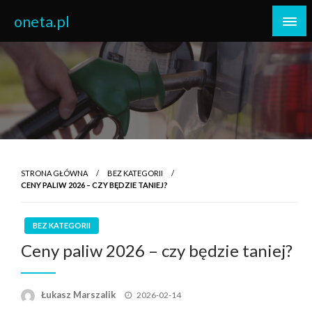
Skip
oneta.pl
to
content
STRONA GŁÓWNA
BEZ KATEGORII
CENY PALIW 2026 – CZY BĘDZIE TANIEJ?
BEZ KATEGORII
Ceny paliw 2026 – czy będzie taniej?
Opublikowane
Łukasz Marszalik
2026-02-14
w